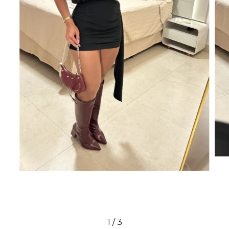
1
/
3