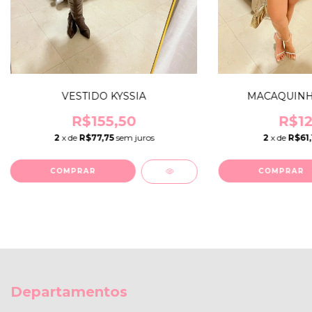
VESTIDO KYSSIA
MACAQUINH
R$155,50
R$12
2
x de
R$77,75
sem juros
2
x de
R$61,
COMPRAR
COMPRAR
Departamentos