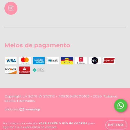
Meios de pagamento
Copyright LA SOPHIA STORE - 40938643000103 - 2026. Todos os
direitos reservados.
Ao navegar por este site
você aceita o uso de cookies
para
ENTENDI
agilizar a sua experiência de compra.