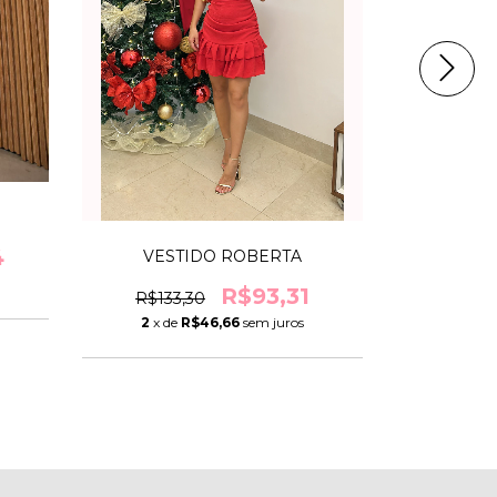
4
VESTIDO ROBERTA
VESTIDO 
R$93,31
R$133,30
R$111
2
x de
R$46,66
sem juros
2
x de