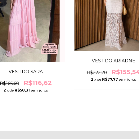
VESTIDO ARIADNE
R$155,5
VESTIDO SARA
R$222,20
2
x de
R$77,77
sem juros
R$116,62
R$166,60
2
x de
R$58,31
sem juros