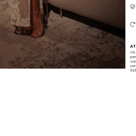
AT
Os 
par
voc
con
99