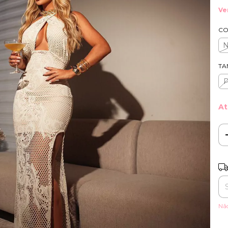
Ve
CO
TA
At
Ent
Nã