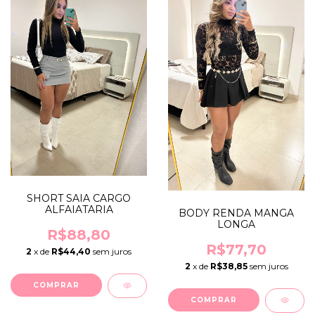
SHORT SAIA CARGO
ALFAIATARIA
BODY RENDA MANGA
LONGA
R$88,80
R$77,70
2
x de
R$44,40
sem juros
2
x de
R$38,85
sem juros
COMPRAR
COMPRAR