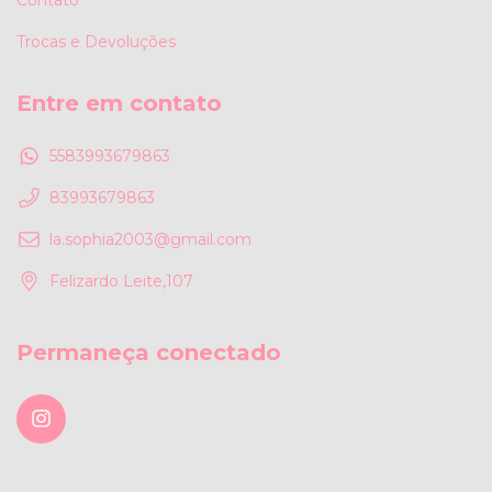
Trocas e Devoluções
Entre em contato
5583993679863
83993679863
la.sophia2003@gmail.com
Felizardo Leite,107
Permaneça conectado