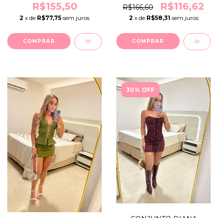
R$155,50
R$116,62
R$166,60
2
x de
R$77,75
sem juros
2
x de
R$58,31
sem juros
COMPRAR
COMPRAR
30% OFF