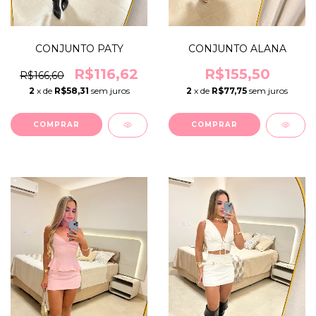
CONJUNTO PATY
CONJUNTO ALANA
R$116,62
R$155,50
R$166,60
2
x de
R$58,31
sem juros
2
x de
R$77,75
sem juros
COMPRAR
COMPRAR