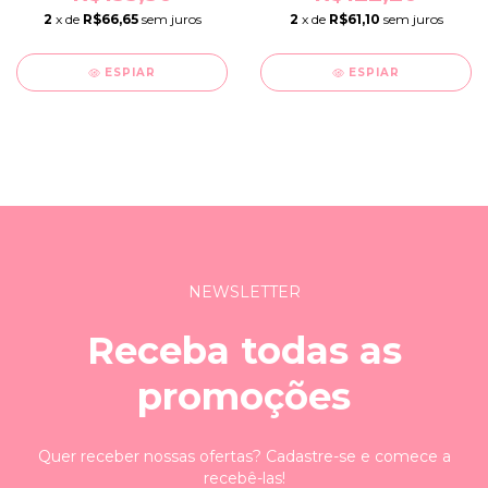
2
x de
R$66,65
sem juros
2
x de
R$61,10
sem juros
ESPIAR
ESPIAR
NEWSLETTER
Receba todas as
promoções
Quer receber nossas ofertas? Cadastre-se e comece a
recebê-las!