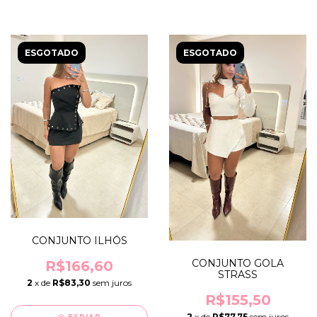
ESGOTADO
ESGOTADO
CONJUNTO ILHÓS
CONJUNTO GOLA
R$166,60
STRASS
2
x de
R$83,30
sem juros
R$155,50
2
x de
R$77,75
sem juros