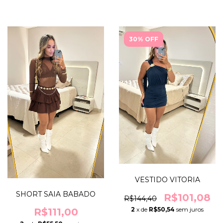
30% OFF
VESTIDO VITORIA
SHORT SAIA BABADO
R$101,08
R$144,40
2
x de
R$50,54
sem juros
R$111,00