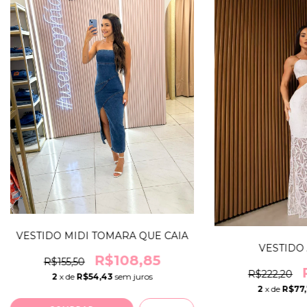
VESTIDO MIDI TOMARA QUE CAIA
VESTIDO
R$108,85
R$155,50
R$222,20
2
x de
R$54,43
sem juros
2
x de
R$77,