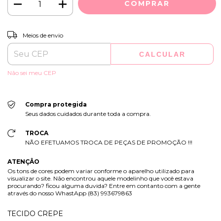
ALTERAR CEP
Entregas para o CEP:
Meios de envio
CALCULAR
Não sei meu CEP
Compra protegida
Seus dados cuidados durante toda a compra.
TROCA
NÃO EFETUAMOS TROCA DE PEÇAS DE PROMOÇÃO !!!
ATENÇÂO
Os tons de cores podem variar conforme o aparelho utilizado para
visualizar o site. Não encontrou aquele modelinho que você estava
procurando? ficou alguma duvida? Entre em contanto com a gente
através do nosso WhastApp (83) 993679863
TECIDO CREPE