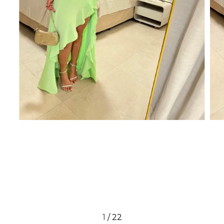
1
/
22