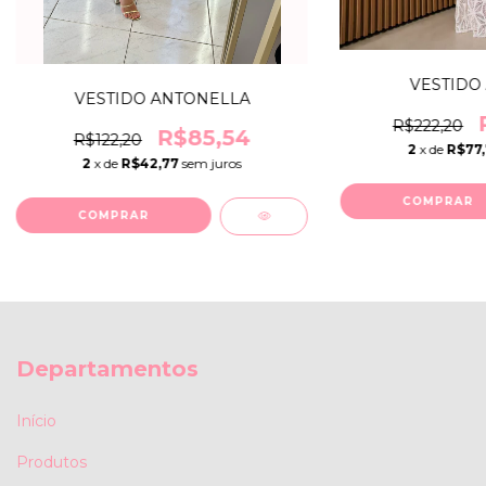
VESTIDO
VESTIDO ANTONELLA
R$222,20
R$85,54
R$122,20
2
x de
R$77,
2
x de
R$42,77
sem juros
COMPRAR
COMPRAR
Departamentos
Início
Produtos