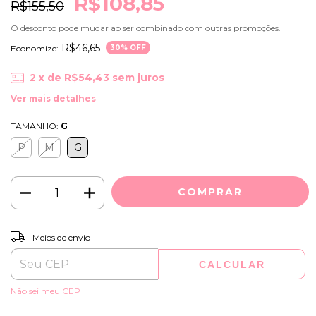
R$108,85
R$155,50
O desconto pode mudar ao ser combinado com outras promoções.
R$46,65
Economize:
30
% OFF
2
x de
R$54,43
sem juros
Ver mais detalhes
TAMANHO:
G
P
M
G
ALTERAR CEP
Entregas para o CEP:
Meios de envio
CALCULAR
Não sei meu CEP