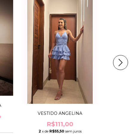
A
VESTIDO ANGELINA
VESTIDO 
4
R$111,00
R$122
2
x de
R$55,50
sem juros
2
x de