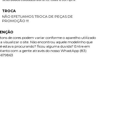
TROCA
NÃO EFETUAMOS TROCA DE PEÇAS DE
PROMOÇÃO !!!
ENÇÂO
tons de cores podem variar conforme o aparelho utilizado
a visualizar o site. Não encontrou aquele modelinho que
ê estava procurando? ficou alguma duvida? Entre em
tanto com a gente através do nosso WhastApp (83)
3679863