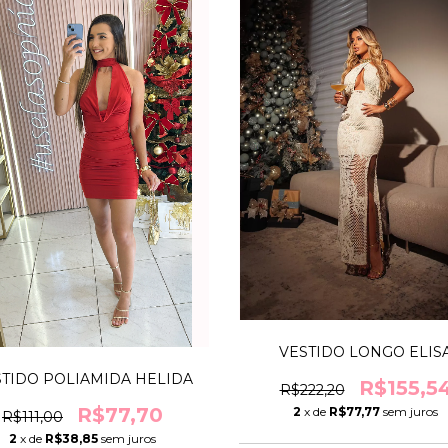
VESTIDO LONGO ELIS
TIDO POLIAMIDA HELIDA
R$155,5
R$222,20
R$77,70
2
x de
R$77,77
sem juros
R$111,00
2
x de
R$38,85
sem juros