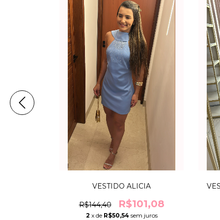
MARA QUE
08,85
VESTIDO ALICIA
VES
m juros
R$101,08
R$144,40
2
x de
R$50,54
sem juros