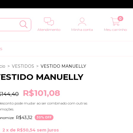
0
Atendimento
Minha conta
Meu carrinho
s
cio
>
VESTIDOS
>
VESTIDO MANUELLY
ESTIDO MANUELLY
R$101,08
$144,40
desconto pode mudar ao ser combinado com outras
omoções.
R$43,32
onomize:
30
% OFF
2
x de
R$50,54
sem juros