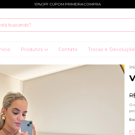
10%OFF CUPOM:PRIMEIRACOMPRA
nício
Produtos
Contato
Trocas e Devoluçõe
Iní
V
R
O 
pr
Ec