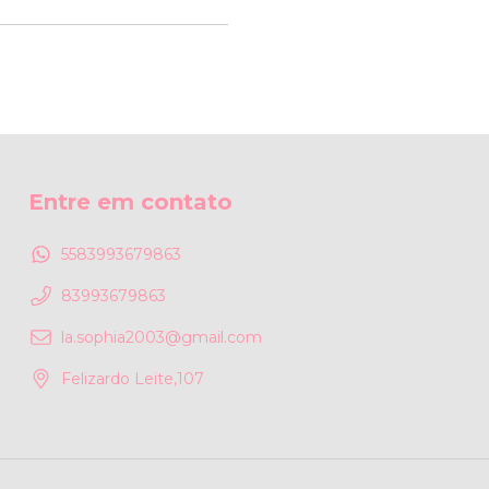
Entre em contato
5583993679863
83993679863
la.sophia2003@gmail.com
Felizardo Leite,107