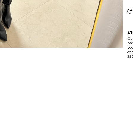
AT
Os 
par
voc
con
99