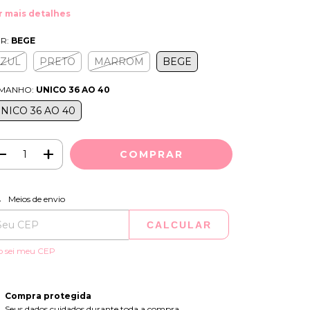
r mais detalhes
R:
BEGE
ZUL
PRETO
MARROM
BEGE
MANHO:
UNICO 36 AO 40
NICO 36 AO 40
ALTERAR CEP
regas para o CEP:
Meios de envio
CALCULAR
o sei meu CEP
Compra protegida
Seus dados cuidados durante toda a compra.