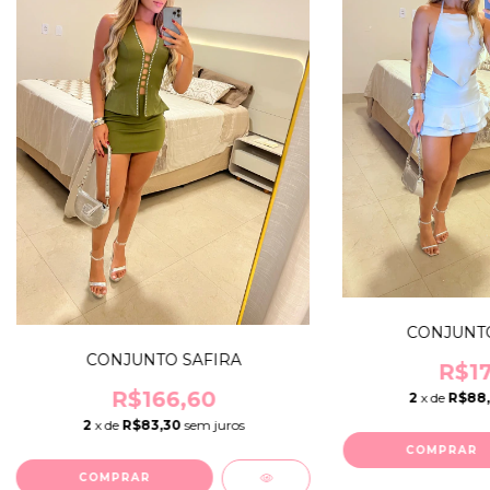
CONJUNTO
CONJUNTO SAFIRA
R$17
R$166,60
2
x de
R$88
2
x de
R$83,30
sem juros
COMPRAR
COMPRAR