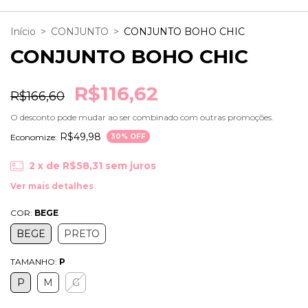
Início
>
CONJUNTO
>
CONJUNTO BOHO CHIC
CONJUNTO BOHO CHIC
R$116,62
R$166,60
O desconto pode mudar ao ser combinado com outras promoções.
R$49,98
Economize:
30
% OFF
2
x de
R$58,31
sem juros
Ver mais detalhes
COR:
BEGE
BEGE
PRETO
TAMANHO:
P
P
M
G