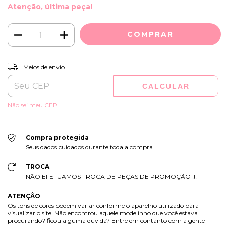
Atenção, última peça!
ALTERAR CEP
Entregas para o CEP:
Meios de envio
CALCULAR
Não sei meu CEP
Compra protegida
Seus dados cuidados durante toda a compra.
TROCA
NÃO EFETUAMOS TROCA DE PEÇAS DE PROMOÇÃO !!!
ATENÇÂO
Os tons de cores podem variar conforme o aparelho utilizado para
visualizar o site. Não encontrou aquele modelinho que você estava
procurando? ficou alguma duvida? Entre em contanto com a gente