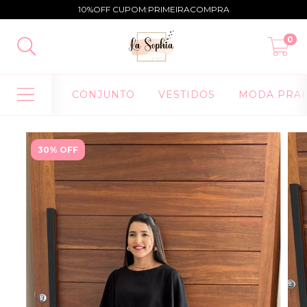
10%OFF CUPOM:PRIMEIRACOMPRA
0
CONJUNTO
VESTIDOS
MODA PRAI
30% OFF