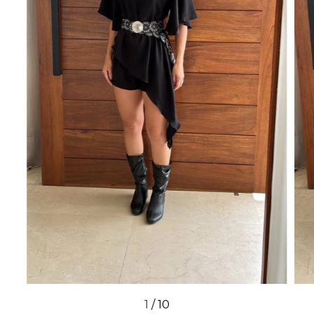
1
/
10